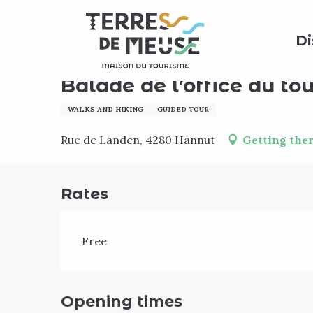
Aller
Home
Agenda
Balade de l’office du tourisme - 
au
Di
contenu
principal
Sunday 6 september at 14:00
Balade de l’office du to
WALKS AND HIKING
GUIDED TOUR
Rue de Landen, 4280 Hannut
Getting the
Rates
Free
Opening times