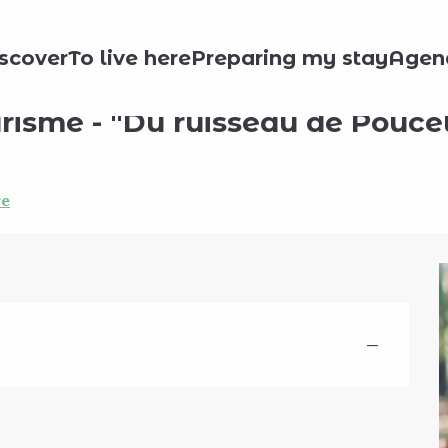
"Du ruisseau de Poucet à l’Henri-Fontaine"
scover
To live here
Preparing my stay
Agen
urisme - "Du ruisseau de Poucet
re
—