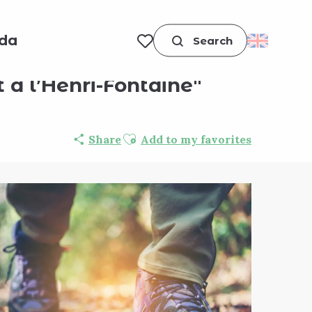
da
Search
Voir les favoris
 à l’Henri-Fontaine"
Ajouter aux favoris
Share
Add to my favorites