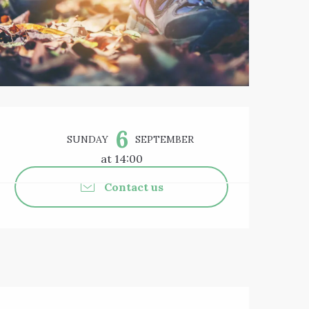
Opening hours & 
6
SUNDAY
SEPTEMBER
at 14:00
Contact us